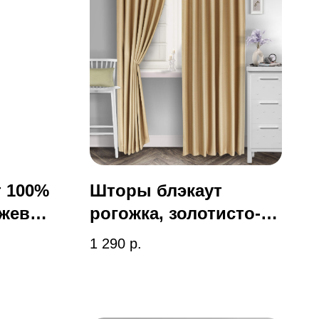
 100%
Шторы блэкаут
ежевый,
рогожка, золотисто-
бежевый, art 2-052-02
1 290
р.