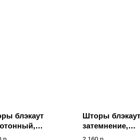
ры блэкаут
Шторы блэкаут
отонный,
затемнение,
вковый, atr 2-042
графитовый, ar
0
р.
2 160
р.