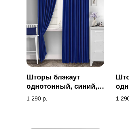
Шторы блэкаут
Што
однотонный, синий,
одн
art 2-034
art 
1 290
р.
1 29