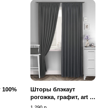
 100%
Шторы блэкаут
рогожка, графит, art 2-
t 009
024-02
1 290
р.