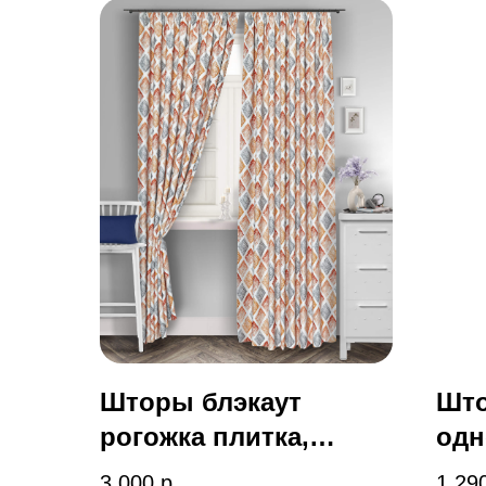
Шторы блэкаут
Што
рогожка плитка,
одн
оранжевый
оли
3 000
р.
1 29