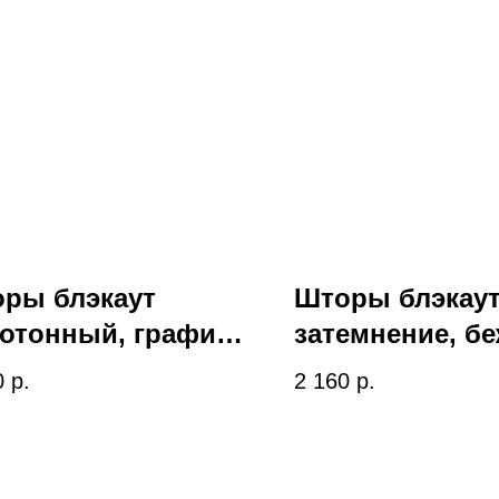
ры блэкаут
Шторы блэкаут
отонный, графит,
затемнение, б
2-024
art 006
0
р.
2 160
р.