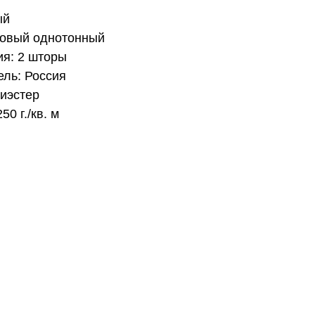
ый
товый однотонный
ия: 2 шторы
ль: Россия
иэстер
50 г./кв. м