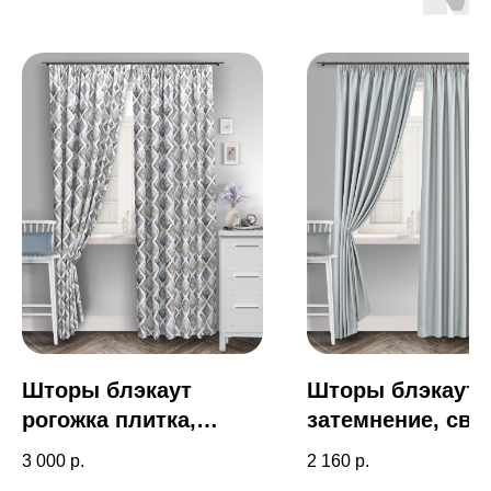
Шторы блэкаут
Шторы блэкаут 
рогожка плитка,
затемнение, све
серый
серый, art 003
3 000
р.
2 160
р.